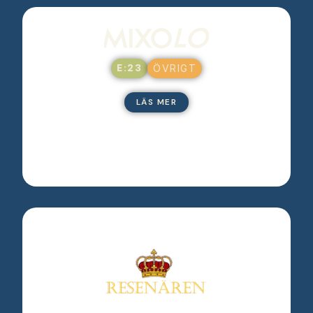
E:23
ÖVRIGT
LÄS MER