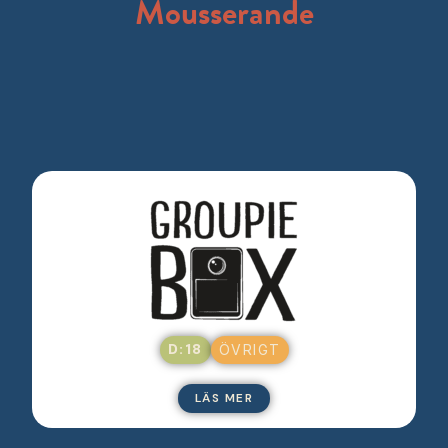
Mousserande
D:18
ÖVRIGT
LÄS MER