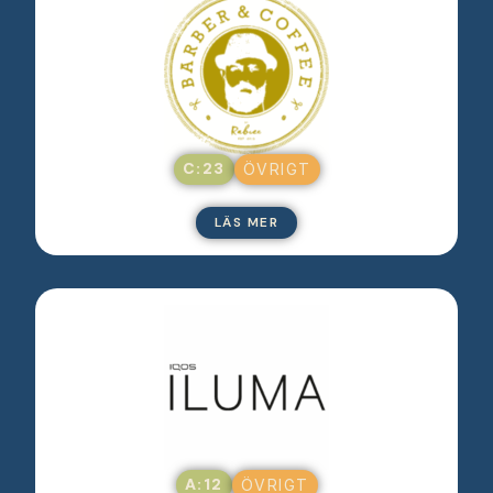
C:23
ÖVRIGT
LÄS MER
A:12
ÖVRIGT