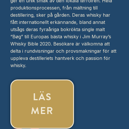
ger en unik smak av den lokala terroiren. Hela
produktionsprocessen, från mältning till
destillering, sker på gården. Deras whisky har
fått internationellt erkännande, bland annat
utsågs deras fyraåriga bokrökta single malt
“Bøg” till Europas bästa whisky i Jim Murray’s
Whisky Bible 2020. Besökare är välkomna att
delta i rundvisningar och provsmakningar för att
uppleva destilleriets hantverk och passion för
whisky.
LÄS
MER